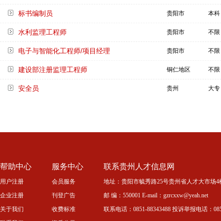
标书编制员
贵阳市
本科
水利监理工程师
贵阳市
不限
电子与智能化工程师/项目经理
贵阳市
不限
建设部注册监理工程师
铜仁地区
不限
安全员
贵州
大专
帮助中心
服务中心
联系贵州人才信息网
用户注册
会员服务
地址：贵阳市毓秀路25号贵州省人才大市场4
企业注册
刊登广告
邮 编：550001 E-mail：gzrcxxw@yeah.net
关于我们
收费标准
联系电话：0851-88343488 投诉举报电话：0851-