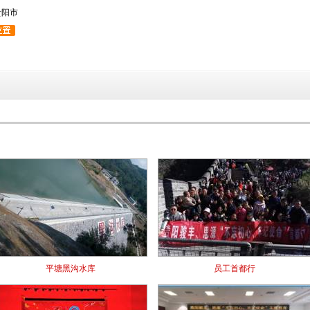
贵阳市
平塘黑沟水库
员工首都行