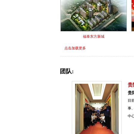
福泰东方新城
点击加载更多
团队:
贵
贵
目
事
中