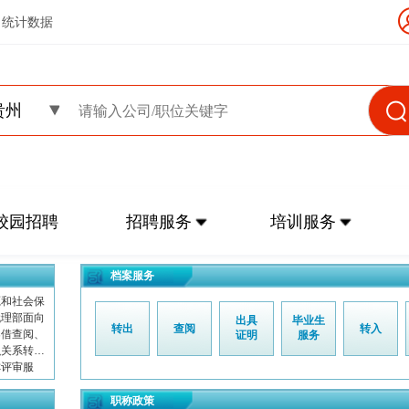
统计数据
贵州
校园招聘
招聘服务
培训服务
档案服务
源和社会保
代理部面向
出具
毕业生
转出
查阅
转入
案借查阅、
证明
服务
织关系转
称评审服
职称政策