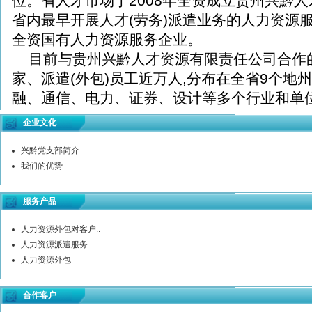
位。省人才市场于2008年全资成立贵州兴黔
省内最早开展人才(劳务)派遣业务的人力资源
全资国有人力资源服务企业。
目前与贵州兴黔人才资源有限责任公司合作的派
家、派遣(外包)员工近万人,分布在全省9个地
融、通信、电力、证券、设计等多个行业和单
市场化配置。
企业文化
依托政府及自身的雄厚实力可为用人单位提
兴黔党支部简介
1.人才(劳务)派遣
我们的优势
2.人力资源服务外包
3.招聘流程外包(RPO)
服务产品
4.档案托管、档案材料审核、档案整理、档
人力资源外包对客户..
公司目前可以实现在全省8个地州市当地，
人力资源派遣服务
相关人事管理基础工作。我们本着“以人为本,服
人力资源外包
服务为目标，积极为兴黔富民提供强有力的人
合作客户