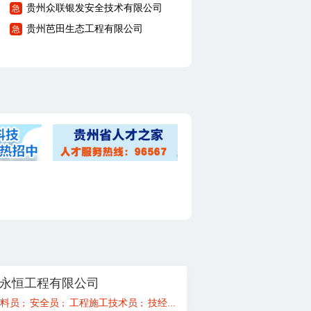
贵州众联银发安全技术有限公司
急
贵州芭田生态工程有限公司
急
永恒工程有限公司
工程师/总代
料员
安全员
监理员、实习生
工程施工技术员
一级造价工程师
技经人员（概预算）
造价员（土建、安装
；
；
；
；
；
；
；