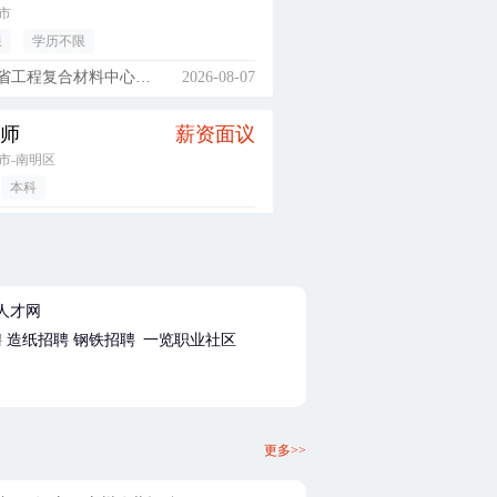
市
限
学历不限
工程复合材料中心有限公司
2026-08-07
师
薪资面议
市-南明区
本科
陵翰律师事务所
2026-08-07
普工/操作工（不限，经验不限，广东-惠州市-博罗县）
4500-6500元/月
市-博罗县
人才网
限
初中
聘
造纸招聘
钢铁招聘
一览职业社区
电脑（惠州）有限公司
2026-08-07
SMT工程初级储备干部（大专实习生，经验不限，广东-惠州市）
4500-6000元/月
更多>>
市-博罗县
大专