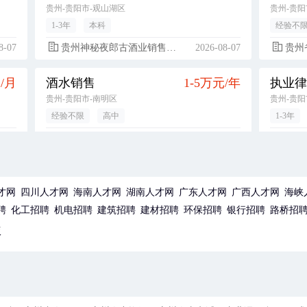
贵州-贵阳市-观山湖区
贵州-贵阳
1-3年
本科
经验不
8-07
贵州神秘夜郎古酒业销售有限公司
2026-08-07
贵州省
元/月
酒水销售
1-5万元/年
执业律
贵州-贵阳市-南明区
贵州-贵阳
经验不限
高中
1-3年
8-07
粑达尔（贵州）餐饮管理有限公司
2026-08-07
贵州
元/月
技术部助理工程师/工程师
5500-12000元/月
广东-惠州市-博罗县
广东-惠州
才网
四川人才网
海南人才网
湖南人才网
广东人才网
广西人才网
海峡
经验不限
大专
经验不
聘
化工招聘
机电招聘
建筑招聘
建材招聘
环保招聘
银行招聘
路桥招
8-07
华通电脑（惠州）有限公司
2026-08-07
华通
版
元/月
储备管理干部（生产/品质/技术）（大专毕业生，经验不限，广东-惠州市）
5500-8000元/月
广东-惠州市-博罗县
广东-惠州
1年以内
大专
1年以内