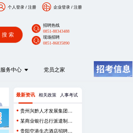
个人登录
/
注册
企业登录
/
注册
招聘热线
0851-88343488
现场招聘
0851-86835890
服务中心
党员之家
最新资讯
相关政策
人事考试
贵州兴黔人才发展集团有
限公司派遣制员工招聘
某商业银行总行派遣制用
工人员招聘公告
贵阳空港生态酒店招聘简