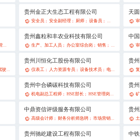
贵州金正大生态工程有限公司
安全员
安全副经理
厨师
设备员
环保管理员
设
审
；
；
；
；
；
贵州鑫粒和丰农业科技有限公司
中国
官
生产、加工人员
办公室综合岗
销售
会计助理兼文
审
；
；
；
；
贵州川恒化工股份有限公司
驾驶员
市场经营部主管
仪表工
人力资源专员
资料员
一级建造师（市政专业）
设备技术员
电工
工艺技术员
一级建造
复
；
；
；
；
；
；
；
；
贵州中合磷碳科技有限公司
贵州
机电副总工程师
HSE部长
HSE管理岗
化工设备工
；
；
；
中鼎资信评级服务有限公司
贵州
高级会计师
财务分析师急聘
市场营销策划经理急聘
土
；
；
贵州驰屹建设工程有限公司
中铁