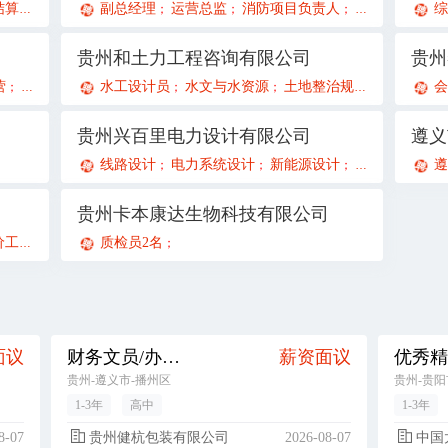
算员
财务审计助理
副总经理
注册会计师
运营总监
消防项目负责人
招投标岗
副
综
；
；
；
；
；
；
；
贵州和土力工程咨询有限公司
贵州
营
教务专员
人力资源专员
水工设计员
水文与水资源
项目助理
新媒体运营
土地整治规划设计
教务专员
总账
会
；
；
；
；
；
；
；
；
；
贵州兴百里电力设计有限公司
线路设计
电力系统设计
新能源设计
配电网设计
遵
；
；
；
；
贵州卡本康达生物科技有限公司
程师
土建造价工程师
质检员2名
招投标专员
；
；
；
；
面议
财务文员/办公室文员
薪资面议
优秀精
贵州-遵义市-播州区
贵州-贵阳
1-3年
高中
1-3年
8-07
贵州健杭包装有限公司
2026-08-07
中国太