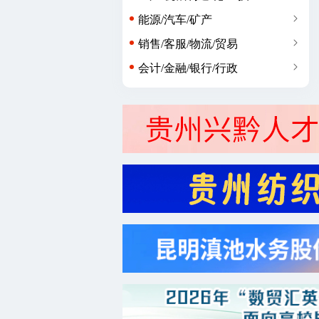
能源/汽车/矿产
销售/客服/物流/贸易
会计/金融/银行/行政
广告/市场/媒体/艺术
生物/制药/医疗/美容
编辑/策划/教育/培训
咨询/法律/科研/服务业
农/林/牧/园艺/其他类