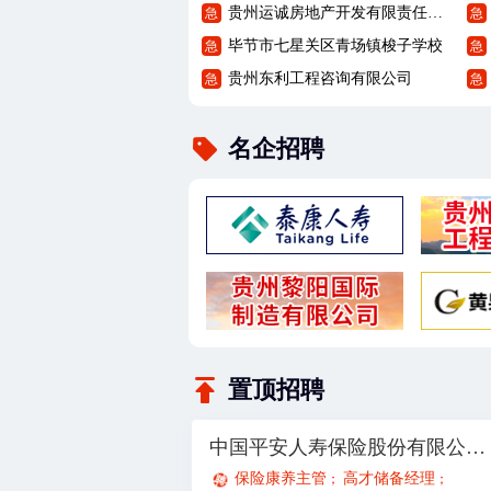
贵州运诚房地产开发有限责任公司
急
急
毕节市七星关区青场镇梭子学校
急
急
贵州东利工程咨询有限公司
急
急
名企招聘
置顶招聘
中国平安人寿保险股份有限公司贵州分公司21部
保险康养主管
高才储备经理
；
；