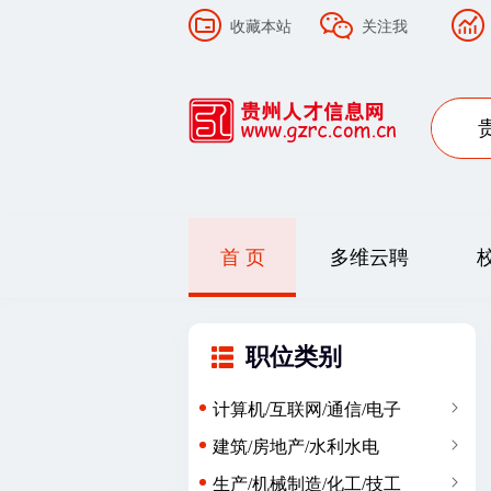
收藏本站
关注我
首 页
多维云聘
职位类别
计算机/互联网/通信/电子
建筑/房地产/水利水电
生产/机械制造/化工/技工