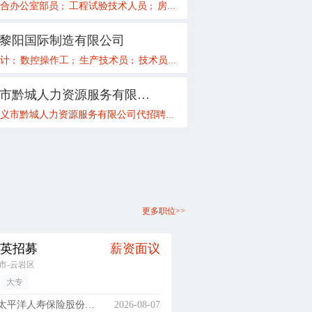
总经理
合办公室部员
工程试验技术人员
房建项目工程部长
安全质量技术
；
；
；
；
黎阳国际制造有限公司
会计
计
数控操作工
人力资源专员（周末双休）
生产技术员
技术员
项目经理助理（管培生）
高级行政管理师
业务员
新媒体
实
；
；
；
；
；
；
；
；
；
遵义市黔城人力资源服务有限公司
义市黔城人力资源服务有限公司代招聘公告
变电一次设计
变电二次设计
遵义市黔城人力资源服务
；
；
；
更多职位>>
英招募
薪资面议
市-云岩区
大专
平洋人寿保险股份有限公司
2026-08-07