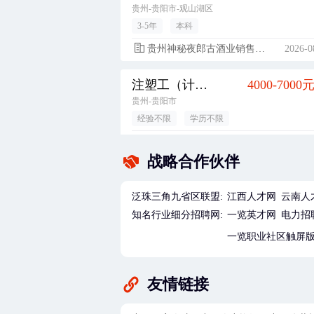
贵州-贵阳市-观山湖区
3-5年
本科
贵州神秘夜郎古酒业销售有限公司
2026-0
注塑工（计件）
4000-7000
贵州-贵阳市
经验不限
学历不限
贵州省工程复合材料中心有限公司
2026-0
战略合作伙伴
品质管理初级储备干部（品质管理相关工作，大专实习生，经验不限，广东-惠州市）
4500-7500
广东-惠州市-博罗县
泛珠三角九省区联盟:
江西人才网
云南人
经验不限
大专
知名行业细分招聘网:
一览英才网
电力招
华通电脑（惠州）有限公司
2026-0
一览职业社区触屏
2026年校园招聘
5000-7500
友情链接
贵州
经验不限
本科