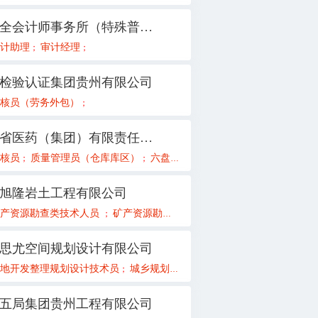
天圆全会计师事务所（特殊普通合伙）贵州分所
备工程师
计助理
审计经理
电气工程师
；
；
；
；
检验认证集团贵州有限公司
员
核员（劳务外包）
种子试验示范、生产、加工
销售经理
产品宣传及信息化管理
；
；
；
；
；
贵州省医药（集团）有限责任公司
[只招应届毕业生]
师（水利水电专业）
核员
质量管理员（仓库库区）
设备技术员[只招应届毕业生]
总监理工程师
六盘水销售员
水工设计
测量工程师
黔东南质量管理员
电气技术员
市政给排
销售
；
；
；
；
；
；
；
；
；
；
；
旭隆岩土工程有限公司
程师
矿产资源勘查类技术人员
消防控制室值班员
现场安全监护岗
矿产资源勘查类总工程师（项目负责人）
机修工
仪表维修工
非煤
；
；
；
；
；
；
；
思尤空间规划设计有限公司
地开发整理规划设计技术员
政策研究员急聘
城乡规划技术员
副总经理主管
测绘技
；
；
；
；
；
五局集团贵州工程有限公司