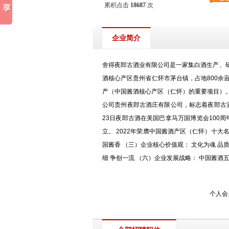
累积点击
18687
次
企业简介
舍得夜郎古酒业有限公司是一家集白酒生产、研
酒核心产区贵州省仁怀市茅台镇，占地800余亩
产（中国酱酒核心产区（仁怀）的重要项目）。
公司贵州夜郎古酒庄有限公司，标志着夜郎古酒
23日夜郎古酒在美国巴拿马万国博览会100周年
立。 2022年荣膺中国酱酒产区（仁怀）十大名
国酱香 （三）企业核心价值观： 文化为魂 品质
细 争创一流 （六）企业发展战略： 中国酱酒
个人会