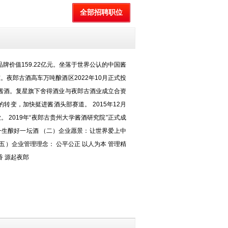
全部招聘职位
价值159.22亿元。坐落于世界公认的中国酱
。夜郎古酒高车万吨酿酒区2022年10月正式投
局酱酒。复星旗下舍得酒业与夜郎古酒业成立合资
变，加快挺进酱酒头部赛道。 2015年12月
。 2019年“夜郎古贵州大学酱酒研究院”正式成
命：一生酿好一坛酒 （二）企业愿景：让世界爱上中
（五）企业管理理念： 公平公正 以人为本 管理精
香 源起夜郎