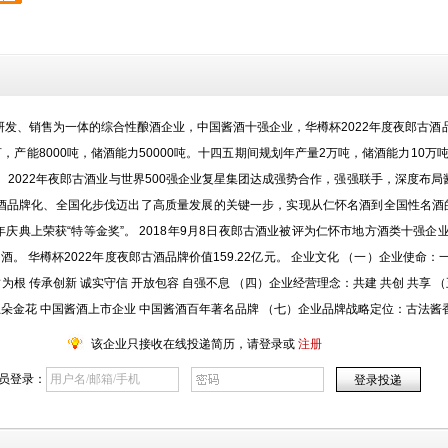
发、销售为一体的综合性酿酒企业，中国酱酒十强企业，华樽杯2022年度夜郎古酒品牌
，产能8000吨，储酒能力50000吨。十四五期间规划年产量2万吨，储酒能力10万吨
 2022年夜郎古酒业与世界500强企业复星集团达成强势合作，强强联手，深度布
品牌化、全国化步伐迈出了高质量发展的关键一步，实现从仁怀名酒到全国性名酒的转
庆典上荣获“特等金奖”。 2018年9月8日夜郎古酒业被评为仁怀市地方酒类十强企业
酒。 华樽杯2022年度夜郎古酒品牌价值159.22亿元。 企业文化 （一）企业使
为根 传承创新 诚实守信 开放包容 自强不息 （四）企业经营理念：共建 共创 共享 
五朵金花 中国酱酒上市企业 中国酱酒百年著名品牌 （七）企业品牌战略定位：古法酱
该企业只接收在线投递简历，请登录或
注册
员登录：