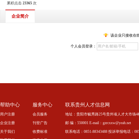
累积点击
23365
次
企业简介
该企业只接收在
个人会员登录：
帮助中心
服务中心
联系贵州人才信息网
用户注册
会员服务
地址：贵阳市毓秀路25号贵州省人才大市场4
企业注册
刊登广告
邮 编：550001 E-mail：gzrcxxw@yeah.net
关于我们
收费标准
联系电话：0851-88343488 投诉举报电话：0851-