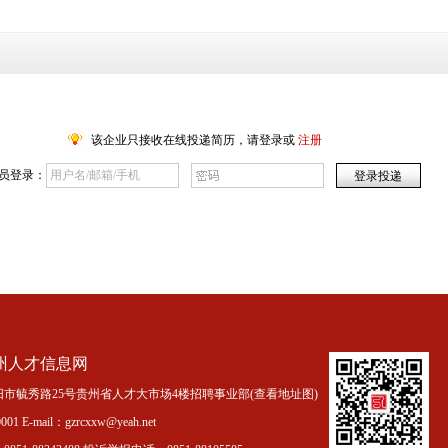
该企业只接收在线投递简历，请登录或
注册
员登录：
州人才信息网
市毓秀路25号贵州省人才大市场4楼招聘事业部(
查看地址图
)
01 E-mail：gzrcxxw@yeah.net