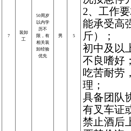
2、工作
50周岁
能承受高
以内学
历不
装卸
斤）；
7
限，有
男
5
工
相关装
初中及以
卸经验
优先
不良嗜好
吃苦耐劳
理
；
具备团队
有叉车证
禁止酒后