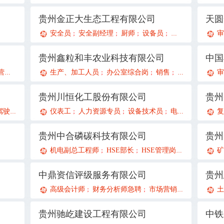
贵州金正大生态工程有限公司
安全员
安全副经理
厨师
设备员
环保管理员
设
审
；
；
；
；
；
贵州鑫粒和丰农业科技有限公司
中国
官
生产、加工人员
办公室综合岗
销售
会计助理兼文
审
；
；
；
；
贵州川恒化工股份有限公司
驾驶员
市场经营部主管
仪表工
人力资源专员
资料员
一级建造师（市政专业）
设备技术员
电工
工艺技术员
一级建造
复
；
；
；
；
；
；
；
；
贵州中合磷碳科技有限公司
贵州
机电副总工程师
HSE部长
HSE管理岗
化工设备工
；
；
；
中鼎资信评级服务有限公司
贵州
高级会计师
财务分析师急聘
市场营销策划经理急聘
土
；
；
贵州驰屹建设工程有限公司
中铁