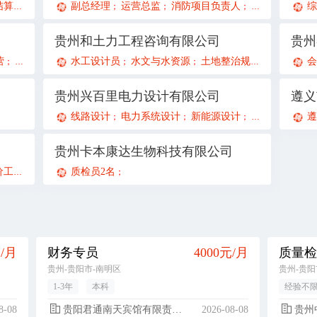
算员
财务审计助理
副总经理
注册会计师
运营总监
消防项目负责人
招投标岗
副
综
；
；
；
；
；
；
；
贵州和土力工程咨询有限公司
贵州
营
教务专员
人力资源专员
水工设计员
水文与水资源
项目助理
新媒体运营
土地整治规划设计
教务专员
总账
会
；
；
；
；
；
；
；
；
；
贵州兴百里电力设计有限公司
线路设计
电力系统设计
新能源设计
配电网设计
遵
；
；
；
；
贵州卡本康达生物科技有限公司
程师
土建造价工程师
质检员2名
招投标专员
；
；
；
；
元/月
财务专员
4000元/月
贵州-贵阳市-南明区
贵州-贵阳
1-3年
本科
经验不
8-08
贵阳君通南天宾馆有限责任公司南明区解放路分公司
2026-08-08
贵州中