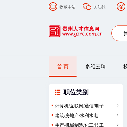
收藏本站
关注我
首 页
多维云聘
职位类别
计算机/互联网/通信/电子
建筑/房地产/水利水电
生产/机械制造/化工/技工