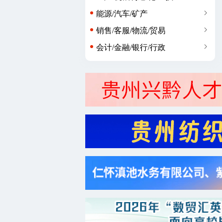
能源/汽车/矿产
销售/客服/物流/贸易
会计/金融/银行/行政
广告/市场/媒体/艺术
生物/制药/医疗/美容
编辑/策划/教育/培训
咨询/法律/科研/服务业
农/林/牧/园艺/其他类