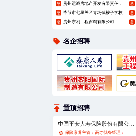
贵州运诚房地产开发有限责任公司
急
急
毕节市七星关区青场镇梭子学校
急
急
贵州东利工程咨询有限公司
急
急
名企招聘
置顶招聘
中国平安人寿保险股份有限公司贵州分公司21部
保险康养主管
高才储备经理
；
；