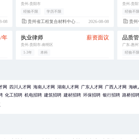
贵州-贵阳市
贵州-贵阳
经验不限
学历不限
经验不
8-08
贵州省工程复合材料中心有限公司
2026-08-08
贵州省
元/年
执业律师
薪资面议
贵州-贵阳市-南明区
广东-惠州
1-3年
本科
经验不
8-08
贵州陵翰律师事务所
2026-08-08
华通
元/月
普工/操作工（不限，经验不限，广东-惠州市-博罗县）
4500-6500元/月
广东-惠州市-博罗县
贵州
才网
四川人才网
海南人才网
湖南人才网
广东人才网
广西人才网
海峡
经验不限
初中
经验不
聘
化工招聘
机电招聘
建筑招聘
建材招聘
环保招聘
银行招聘
路桥招
8-08
华通电脑（惠州）有限公司
2026-08-08
泰康人
版
元/月
SMT工程初级储备干部（大专实习生，经验不限，广东-惠州市）
4500-6000元/月
广东-惠州市-博罗县
广东-惠州
1年以内
大专
1年以内