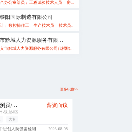
总经理
合办公室部员
工程试验技术人员
房建项目工程部长
安全质量技术
；
；
；
；
黎阳国际制造有限公司
会计
计
数控操作工
人力资源专员（周末双休）
生产技术员
技术员
项目经理助理（管培生）
高级行政管理师
业务员
新媒体
实
；
；
；
；
；
；
；
；
；
遵义市黔城人力资源服务有限公司
义市黔城人力资源服务有限公司代招聘公告
变电一次设计
变电二次设计
遵义市黔城人力资源服务
；
；
；
更多职位>>
质量检测员/测试员
薪资面议
市-观山湖区
限
大专
思创人防设备检测有限公司
2026-08-08