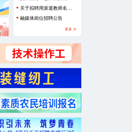
章
关于拟聘用派遣教师名单
的公示
融媒体岗位招聘公告
更多