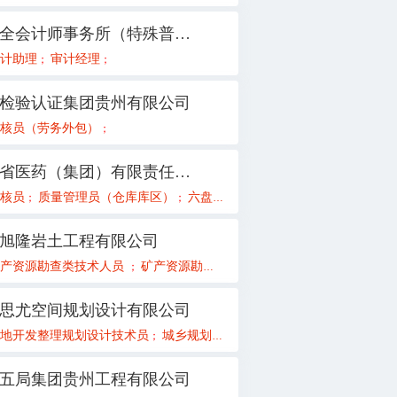
天圆全会计师事务所（特殊普通合伙）贵州分所
备工程师
计助理
审计经理
电气工程师
；
；
；
；
检验认证集团贵州有限公司
员
核员（劳务外包）
种子试验示范、生产、加工
销售经理
产品宣传及信息化管理
；
；
；
；
；
贵州省医药（集团）有限责任公司
[只招应届毕业生]
师（水利水电专业）
核员
质量管理员（仓库库区）
设备技术员[只招应届毕业生]
总监理工程师
六盘水销售员
水工设计
测量工程师
黔东南质量管理员
电气技术员
市政给排
销售
；
；
；
；
；
；
；
；
；
；
；
旭隆岩土工程有限公司
程师
矿产资源勘查类技术人员
消防控制室值班员
现场安全监护岗
矿产资源勘查类总工程师（项目负责人）
机修工
仪表维修工
非煤
；
；
；
；
；
；
；
思尤空间规划设计有限公司
地开发整理规划设计技术员
政策研究员急聘
城乡规划技术员
副总经理主管
测绘技
；
；
；
；
；
五局集团贵州工程有限公司