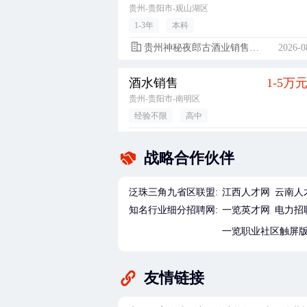
贵州-贵阳市-观山湖区
1-3年
本科
贵州神秘夜郎古酒业销售有限公司
2026-0
酒水销售
1-5万
贵州-贵阳市-南明区
经验不限
高中
粑达尔（贵州）餐饮管理有限公司
2026-0
战略合作伙伴
技术部助理工程师/工程师
5500-12000
广东-惠州市-博罗县
泛珠三角九省区联盟:
江西人才网
云南人
经验不限
大专
知名行业细分招聘网:
一览英才网
电力招
华通电脑（惠州）有限公司
2026-0
一览职业社区触屏
储备管理干部（生产/品质/技术）（大专毕业生，经验不限，广东-惠州市）
5500-8000
友情链接
广东-惠州市-博罗县
1年以内
大专