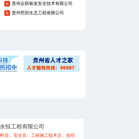
贵州众联银发安全技术有限公司
急
贵州芭田生态工程有限公司
急
永恒工程有限公司
工程师/总代
料员
安全员
监理员、实习生
工程施工技术员
一级造价工程师
技经人员（概预算）
造价员（土建、安装
；
；
；
；
；
；
；