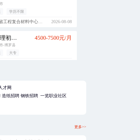
市
限
学历不限
工程复合材料中心有限公司
2026-08-08
品质管理初级储备干部（品质管理相关工作，大专实习生，经验不限，广东-惠州市）
4500-7500元/月
市-博罗县
限
大专
电脑（惠州）有限公司
2026-08-08
2026年校园招聘
5000-7500元/月
人才网
限
本科
聘
造纸招聘
钢铁招聘
一览职业社区
寿保险有限责任公司贵州分公司
2026-08-08
生产管理初级储备干部（从事产品生产制造管理相关工作） （大专实习生，经验不限，广东-惠州市）
4500-6000元/月
更多>>
市-博罗县
大专