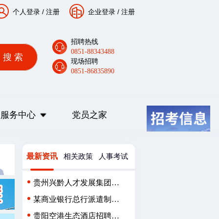
个人登录
/
注册
企业登录
/
注册
招聘热线
0851-88343488
现场招聘
0851-86835890
服务中心
党员之家
最新资讯
相关政策
人事考试
贵州兴黔人才发展集团有
限公司派遣制员工招聘
某商业银行总行派遣制用
工人员招聘公告
贵阳空港生态酒店招聘简