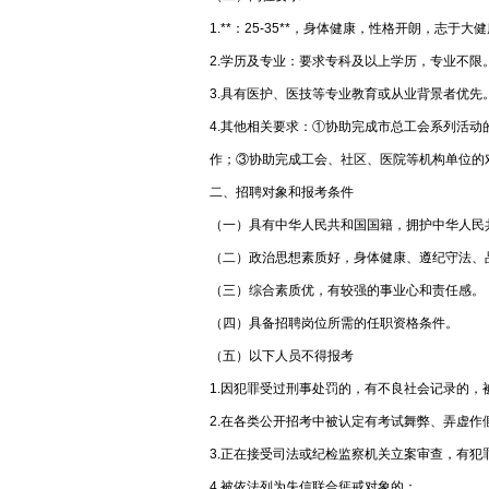
1.**：25-35**，身体健康，性格开朗，志于
2.学历及专业：要求专科及以上学历，专业不限
3.具有医护、医技等专业教育或从业背景者优先
4.其他相关要求：①协助完成市总工会系列活
作；③协助完成工会、社区、医院等机构单位的
二、招聘对象和报考条件
（一）具有中华人民共和国国籍，拥护中华人民
（二）政治思想素质好，身体健康、遵纪守法、
（三）综合素质优，有较强的事业心和责任感。
（四）具备招聘岗位所需的任职资格条件。
（五）以下人员不得报考
1.因犯罪受过刑事处罚的，有不良社会记录的
2.在各类公开招考中被认定有考试舞弊、弄虚
3.正在接受司法或纪检监察机关立案审查，有犯
4.被依法列为失信联合惩戒对象的；