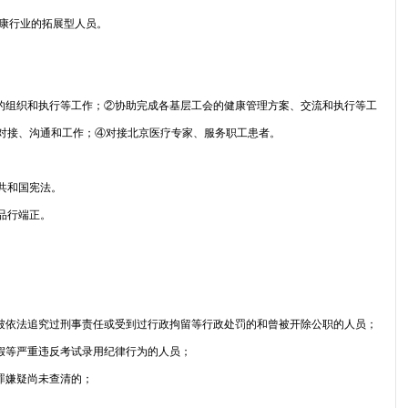
大健康行业的拓展型人员。
。
。
动的组织和执行等工作；②协助完成各基层工会的健康管理方案、交流和执行等工
对接、沟通和工作；④对接北京医疗专家、服务职工患者。
共和国宪法。
品行端正。
，被依法追究过刑事责任或受到过行政拘留等行政处罚的和曾被开除公职的人员；
作假等严重违反考试录用纪律行为的人员；
罪嫌疑尚未查清的；