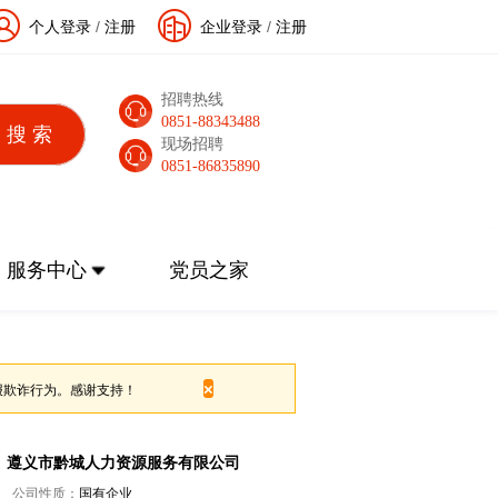
个人登录
/
注册
企业登录
/
注册
招聘热线
0851-88343488
现场招聘
0851-86835890
服务中心
党员之家
×
报欺诈行为。感谢支持！
遵义市黔城人力资源服务有限公司
公司性质：
国有企业