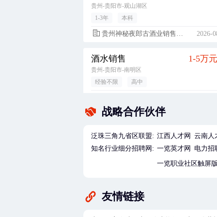
贵州-贵阳市-观山湖区
1-3年
本科
贵州神秘夜郎古酒业销售有限公司
2026-0
酒水销售
1-5万
贵州-贵阳市-南明区
经验不限
高中
粑达尔（贵州）餐饮管理有限公司
2026-0
战略合作伙伴
技术部助理工程师/工程师
5500-12000
广东-惠州市-博罗县
泛珠三角九省区联盟:
江西人才网
云南人
经验不限
大专
知名行业细分招聘网:
一览英才网
电力招
华通电脑（惠州）有限公司
2026-0
一览职业社区触屏
储备管理干部（生产/品质/技术）（大专毕业生，经验不限，广东-惠州市）
5500-8000
友情链接
广东-惠州市-博罗县
1年以内
大专