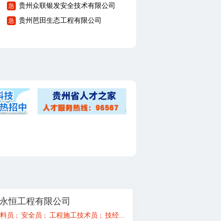
贵州众联银发安全技术有限公司
急
贵州芭田生态工程有限公司
急
永恒工程有限公司
工程师/总代
料员
安全员
监理员、实习生
工程施工技术员
一级造价工程师
技经人员（概预算）
造价员（土建、安装
；
；
；
；
；
；
；