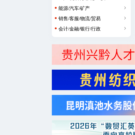
能源/汽车/矿产
销售/客服/物流/贸易
会计/金融/银行/行政
广告/市场/媒体/艺术
生物/制药/医疗/美容
编辑/策划/教育/培训
咨询/法律/科研/服务业
农/林/牧/园艺/其他类