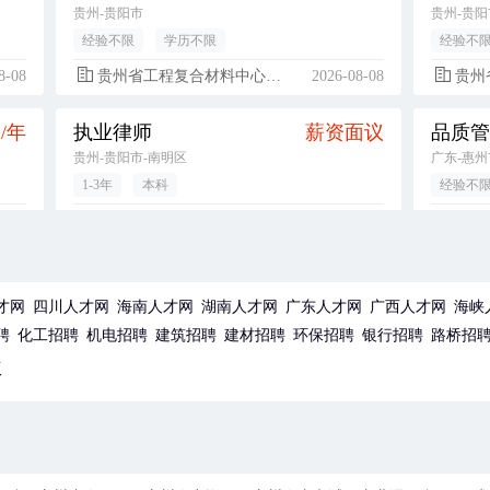
贵州-贵阳市
贵州-贵阳
经验不限
学历不限
经验不
8-08
贵州省工程复合材料中心有限公司
2026-08-08
贵州省
元/年
执业律师
薪资面议
贵州-贵阳市-南明区
广东-惠州
1-3年
本科
经验不
8-08
贵州陵翰律师事务所
2026-08-08
华通
元/月
普工/操作工（不限，经验不限，广东-惠州市-博罗县）
4500-6500元/月
广东-惠州市-博罗县
贵州
才网
四川人才网
海南人才网
湖南人才网
广东人才网
广西人才网
海峡
经验不限
初中
经验不
聘
化工招聘
机电招聘
建筑招聘
建材招聘
环保招聘
银行招聘
路桥招
8-08
华通电脑（惠州）有限公司
2026-08-08
泰康人
版
元/月
SMT工程初级储备干部（大专实习生，经验不限，广东-惠州市）
4500-6000元/月
广东-惠州市-博罗县
广东-惠州
1年以内
大专
1年以内