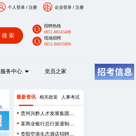
个人登录
/
注册
企业登录
/
注册
招聘热线
0851-88343488
现场招聘
0851-86835890
服务中心
党员之家
最新资讯
相关政策
人事考试
贵州兴黔人才发展集团有
限公司派遣制员工招聘
某商业银行总行派遣制用
工人员招聘公告
贵阳空港生态酒店招聘简