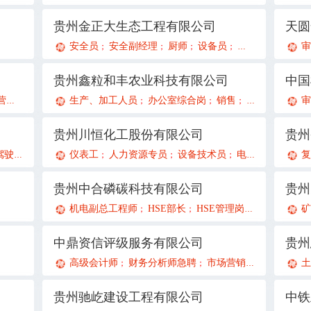
贵州金正大生态工程有限公司
安全员
安全副经理
厨师
设备员
环保管理员
设
审
；
；
；
；
；
贵州鑫粒和丰农业科技有限公司
中国
官
生产、加工人员
办公室综合岗
销售
会计助理兼文
审
；
；
；
；
贵州川恒化工股份有限公司
驾驶员
市场经营部主管
仪表工
人力资源专员
资料员
一级建造师（市政专业）
设备技术员
电工
工艺技术员
一级建造
复
；
；
；
；
；
；
；
；
贵州中合磷碳科技有限公司
贵州
机电副总工程师
HSE部长
HSE管理岗
化工设备工
；
；
；
中鼎资信评级服务有限公司
贵州
高级会计师
财务分析师急聘
市场营销策划经理急聘
土
；
；
贵州驰屹建设工程有限公司
中铁