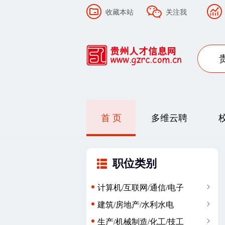
收藏本站
关注我
首 页
多维云聘
职位类别
计算机/互联网/通信/电子
建筑/房地产/水利水电
生产/机械制造/化工/技工