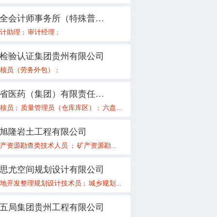
天圆全会计师事务所（特殊普通合伙）贵州分所
备工程师
计助理
审计经理
电气工程师
；
；
；
；
检验认证集团贵州有限公司
员
核员（劳务外包）
种子试验示范、生产、加工
销售经理
产品宣传及信息化管理
；
；
；
；
；
贵州省医药（集团）有限责任公司
[只招应届毕业生]
师（水利水电专业）
核员
质量管理员（仓库库区）
设备技术员[只招应届毕业生]
总监理工程师
六盘水销售员
水工设计
测量工程师
黔东南质量管理员
电气技术员
市政给排
销售
；
；
；
；
；
；
；
；
；
；
；
旭隆岩土工程有限公司
程师
矿产资源勘查类技术人员
消防控制室值班员
现场安全监护岗
矿产资源勘查类总工程师（项目负责人）
机修工
仪表维修工
非煤
；
；
；
；
；
；
；
思尤空间规划设计有限公司
地开发整理规划设计技术员
政策研究员急聘
城乡规划技术员
副总经理主管
测绘技
；
；
；
；
；
五局集团贵州工程有限公司