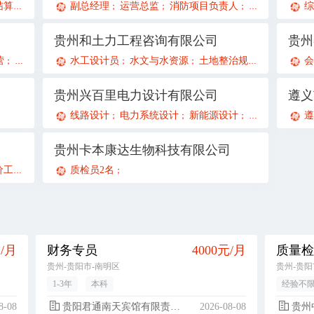
算员
财务审计助理
副总经理
注册会计师
运营总监
消防项目负责人
招投标岗
副
综
；
；
；
；
；
；
；
贵州和土力工程咨询有限公司
贵州
营
教务专员
人力资源专员
水工设计员
水文与水资源
项目助理
新媒体运营
土地整治规划设计
教务专员
总账
会
；
；
；
；
；
；
；
；
；
贵州兴百里电力设计有限公司
线路设计
电力系统设计
新能源设计
配电网设计
遵
；
；
；
；
贵州卡本康达生物科技有限公司
程师
土建造价工程师
质检员2名
招投标专员
；
；
；
；
元/月
财务专员
4000元/月
贵州-贵阳市-南明区
贵州-贵阳
1-3年
本科
经验不
8-08
贵阳君通南天宾馆有限责任公司南明区解放路分公司
2026-08-08
贵州中