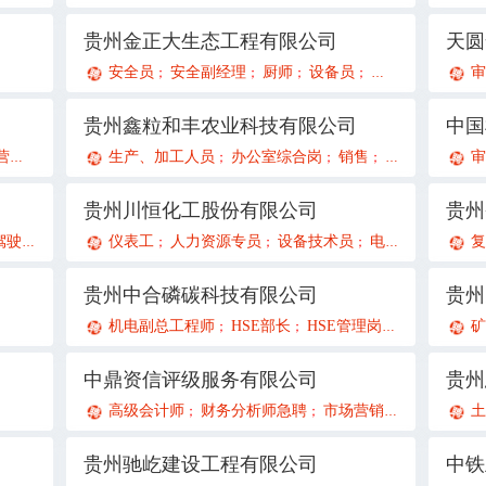
贵州金正大生态工程有限公司
安全员
安全副经理
厨师
设备员
环保管理员
设
审
；
；
；
；
；
贵州鑫粒和丰农业科技有限公司
中国
官
生产、加工人员
办公室综合岗
销售
会计助理兼文
审
；
；
；
；
贵州川恒化工股份有限公司
驾驶员
市场经营部主管
仪表工
人力资源专员
资料员
一级建造师（市政专业）
设备技术员
电工
工艺技术员
一级建造
复
；
；
；
；
；
；
；
；
贵州中合磷碳科技有限公司
贵州
机电副总工程师
HSE部长
HSE管理岗
化工设备工
；
；
；
中鼎资信评级服务有限公司
贵州
高级会计师
财务分析师急聘
市场营销策划经理急聘
土
；
；
贵州驰屹建设工程有限公司
中铁