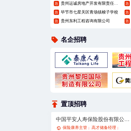
贵州运诚房地产开发有限责任公司
急
急
毕节市七星关区青场镇梭子学校
急
急
贵州东利工程咨询有限公司
急
急
名企招聘
置顶招聘
中国平安人寿保险股份有限公司贵州分公司21部
保险康养主管
高才储备经理
；
；