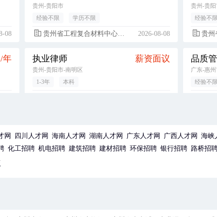
贵州-贵阳市
贵州-贵阳
经验不限
学历不限
经验不
8-08
贵州省工程复合材料中心有限公司
2026-08-08
贵州省
元/年
执业律师
薪资面议
贵州-贵阳市-南明区
广东-惠州
1-3年
本科
经验不
8-08
贵州陵翰律师事务所
2026-08-08
华通
元/月
普工/操作工（不限，经验不限，广东-惠州市-博罗县）
4500-6500元/月
广东-惠州市-博罗县
贵州
才网
四川人才网
海南人才网
湖南人才网
广东人才网
广西人才网
海峡
经验不限
初中
经验不
聘
化工招聘
机电招聘
建筑招聘
建材招聘
环保招聘
银行招聘
路桥招
8-08
华通电脑（惠州）有限公司
2026-08-08
泰康人
版
元/月
SMT工程初级储备干部（大专实习生，经验不限，广东-惠州市）
4500-6000元/月
广东-惠州市-博罗县
广东-惠州
1年以内
大专
1年以内