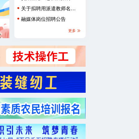
章
关于拟聘用派遣教师名单
的公示
融媒体岗位招聘公告
更多