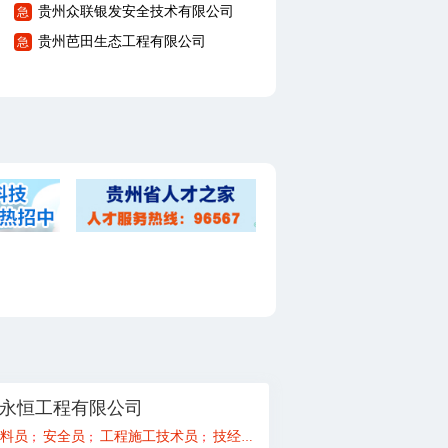
贵州众联银发安全技术有限公司
急
贵州芭田生态工程有限公司
急
永恒工程有限公司
工程师/总代
料员
安全员
监理员、实习生
工程施工技术员
一级造价工程师
技经人员（概预算）
造价员（土建、安装
；
；
；
；
；
；
；