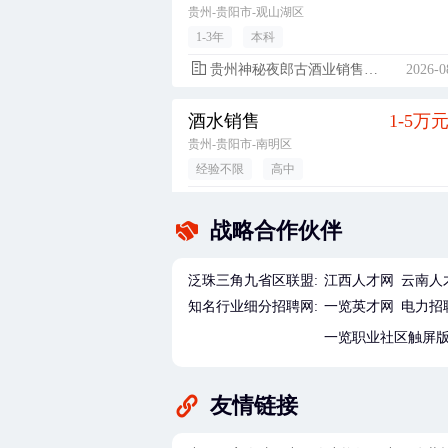
贵州-贵阳市-观山湖区
1-3年
本科
贵州神秘夜郎古酒业销售有限公司
2026-0
酒水销售
1-5万
贵州-贵阳市-南明区
经验不限
高中
粑达尔（贵州）餐饮管理有限公司
2026-0
战略合作伙伴
技术部助理工程师/工程师
5500-12000
广东-惠州市-博罗县
泛珠三角九省区联盟:
江西人才网
云南人
经验不限
大专
知名行业细分招聘网:
一览英才网
电力招
华通电脑（惠州）有限公司
2026-0
一览职业社区触屏
储备管理干部（生产/品质/技术）（大专毕业生，经验不限，广东-惠州市）
5500-8000
友情链接
广东-惠州市-博罗县
1年以内
大专