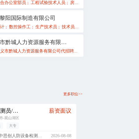
总经理
合办公室部员
工程试验技术人员
房建项目工程部长
安全质量技术
；
；
；
；
黎阳国际制造有限公司
会计
计
数控操作工
人力资源专员（周末双休）
生产技术员
技术员
项目经理助理（管培生）
高级行政管理师
业务员
新媒体
实
；
；
；
；
；
；
；
；
；
遵义市黔城人力资源服务有限公司
义市黔城人力资源服务有限公司代招聘公告
变电一次设计
变电二次设计
遵义市黔城人力资源服务
；
；
；
更多职位>>
质量检测员/测试员
薪资面议
市-观山湖区
限
大专
思创人防设备检测有限公司
2026-08-08