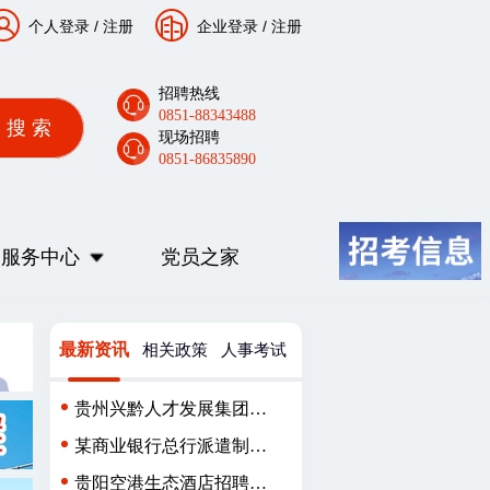
个人登录
/
注册
企业登录
/
注册
招聘热线
0851-88343488
现场招聘
0851-86835890
服务中心
党员之家
最新资讯
相关政策
人事考试
贵州兴黔人才发展集团有
限公司派遣制员工招聘
某商业银行总行派遣制用
工人员招聘公告
贵阳空港生态酒店招聘简