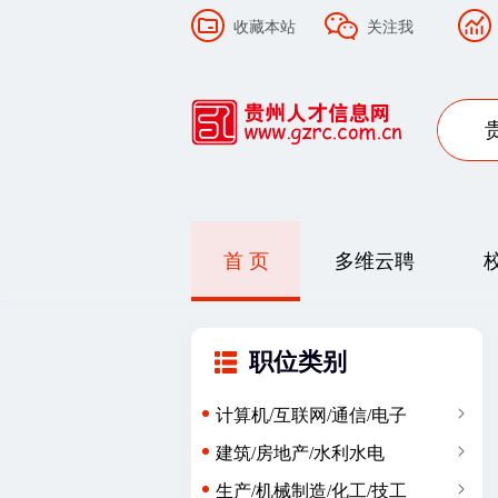
收藏本站
关注我
首 页
多维云聘
职位类别
计算机/互联网/通信/电子
建筑/房地产/水利水电
生产/机械制造/化工/技工