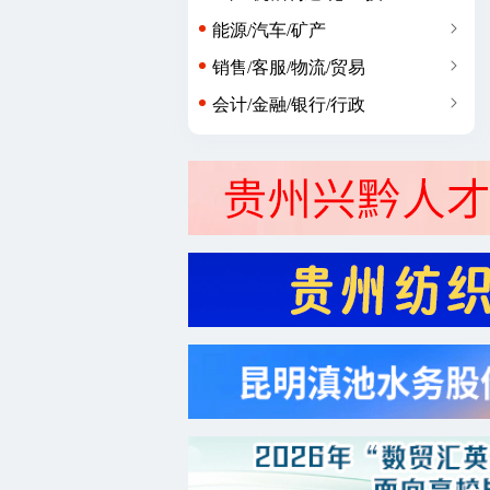
能源/汽车/矿产
销售/客服/物流/贸易
会计/金融/银行/行政
广告/市场/媒体/艺术
生物/制药/医疗/美容
编辑/策划/教育/培训
咨询/法律/科研/服务业
农/林/牧/园艺/其他类