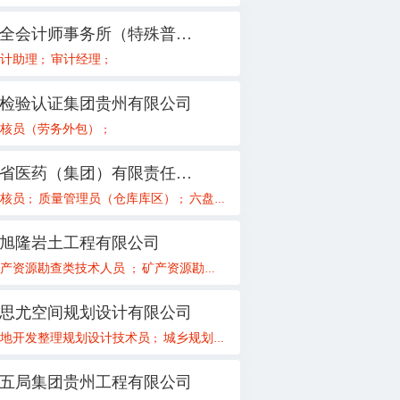
天圆全会计师事务所（特殊普通合伙）贵州分所
备工程师
计助理
审计经理
电气工程师
；
；
；
；
检验认证集团贵州有限公司
员
核员（劳务外包）
种子试验示范、生产、加工
销售经理
产品宣传及信息化管理
；
；
；
；
；
贵州省医药（集团）有限责任公司
[只招应届毕业生]
师（水利水电专业）
核员
质量管理员（仓库库区）
设备技术员[只招应届毕业生]
总监理工程师
六盘水销售员
水工设计
测量工程师
黔东南质量管理员
电气技术员
市政给排
销售
；
；
；
；
；
；
；
；
；
；
；
旭隆岩土工程有限公司
程师
矿产资源勘查类技术人员
消防控制室值班员
现场安全监护岗
矿产资源勘查类总工程师（项目负责人）
机修工
仪表维修工
非煤
；
；
；
；
；
；
；
思尤空间规划设计有限公司
地开发整理规划设计技术员
政策研究员急聘
城乡规划技术员
副总经理主管
测绘技
；
；
；
；
；
五局集团贵州工程有限公司