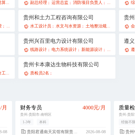
算员
财务审计助理
副总经理
注册会计师
运营总监
消防项目负责人
招投标岗
副
综
；
；
；
；
；
；
；
贵州和土力工程咨询有限公司
贵州
营
教务专员
人力资源专员
水工设计员
水文与水资源
项目助理
新媒体运营
土地整治规划设计
教务专员
总账
会
；
；
；
；
；
；
；
；
；
贵州兴百里电力设计有限公司
线路设计
电力系统设计
新能源设计
配电网设计
遵
；
；
；
；
贵州卡本康达生物科技有限公司
程师
土建造价工程师
质检员2名
招投标专员
；
；
；
；
元/月
财务专员
4000元/月
贵州-贵阳市-南明区
贵州-贵阳
1-3年
本科
经验不
8-08
贵阳君通南天宾馆有限责任公司南明区解放路分公司
2026-08-08
贵州中