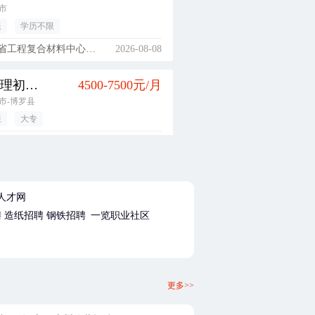
市
限
学历不限
工程复合材料中心有限公司
2026-08-08
品质管理初级储备干部（品质管理相关工作，大专实习生，经验不限，广东-惠州市）
4500-7500元/月
市-博罗县
限
大专
电脑（惠州）有限公司
2026-08-08
2026年校园招聘
5000-7500元/月
人才网
限
本科
聘
造纸招聘
钢铁招聘
一览职业社区
寿保险有限责任公司贵州分公司
2026-08-08
生产管理初级储备干部（从事产品生产制造管理相关工作） （大专实习生，经验不限，广东-惠州市）
4500-6000元/月
更多>>
市-博罗县
大专