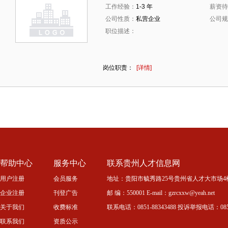
工作经验：
1-3 年
薪资待
公司性质：
私营企业
公司规
职位描述：
岗位职责：
[详情]
帮助中心
服务中心
联系贵州人才信息网
用户注册
会员服务
地址：贵阳市毓秀路25号贵州省人才大市场4
企业注册
刊登广告
邮 编：550001 E-mail：gzrcxxw@yeah.net
关于我们
收费标准
联系电话：0851-88343488 投诉举报电话：0851-
联系我们
资质公示