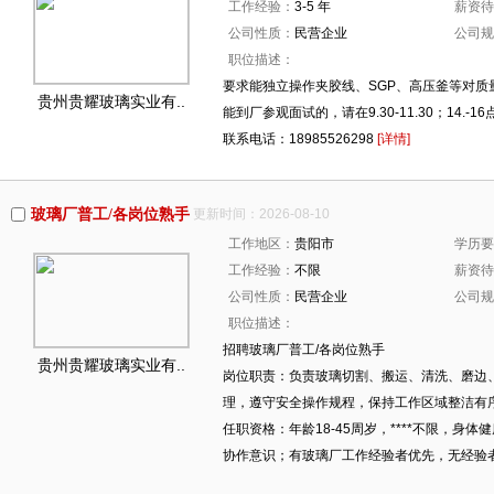
工作经验：
3-5 年
薪资待
公司性质：
民营企业
公司规
职位描述：
要求能独立操作夹胶线、SGP、高压釜等对质
贵州贵耀玻璃实业有..
能到厂参观面试的，请在9.30-11.30；14.-
联系电话：18985526298
[详情]
玻璃厂普工/各岗位熟手
更新时间：2026-08-10
工作地区：
贵阳市
学历要
工作经验：
不限
薪资待
公司性质：
民营企业
公司规
职位描述：
招聘玻璃厂普工/各岗位熟手
贵州贵耀玻璃实业有..
岗位职责：负责玻璃切割、搬运、清洗、磨边
理，遵守安全操作规程，保持工作区域整洁有
任职资格：年龄18-45周岁，****不限，
协作意识；有玻璃厂工作经验者优先，无经验