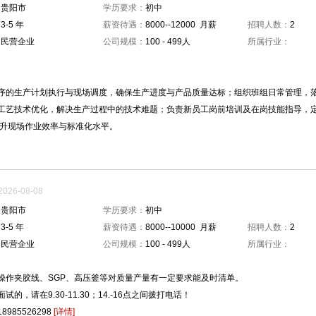
：
贵阳市
学历要求：
初中
：
3-5 年
薪资待遇：
8000--12000 月薪
招聘人数：
2
：
民营企业
公司规模：
100 - 499人
所属行业：
：
序的生产计划执行与现场调度，确保生产进度与产品质量达标；组织班组日常管理，
工艺技术优化，解决生产过程中的技术难题；负责新员工岗前培训及在岗技能指导，
提升现场作业效率与标准化水平。
26-08-08
：
贵阳市
学历要求：
初中
：
3-5 年
薪资待遇：
8000--10000 月薪
招聘人数：
2
：
民营企业
公司规模：
100 - 499人
所属行业：
：
操作夹胶线、SGP、高压釜等对质量产量有一定要求能及时清单。
试的，请在9.30-11.30；14.-16点之间拨打电话！
985526298
[详情]