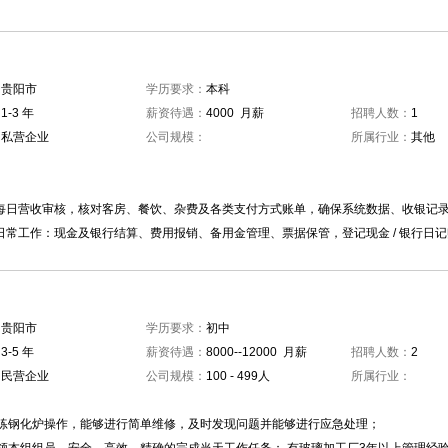
：
贵阳市
学历要求：
本科
：
1-3 年
薪资待遇：
4000 月薪
招聘人数：
1
：
私营企业
公司规模：
所属行业：
其他
：
店每日营收审核，核对客房、餐饮、杂费及各类支付方式账单，确保系统数据、收银记
纳日常工作：现金及银行结算、费用报销、备用金管理、票据保管，登记现金 / 银行日
：
贵阳市
学历要求：
初中
：
3-5 年
薪资待遇：
8000--12000 月薪
招聘人数：
2
：
民营企业
公司规模：
100 - 499人
所属行业：
：
练钢化炉操作，能够进行简单维修，及时发现问题并能够进行应急处理；