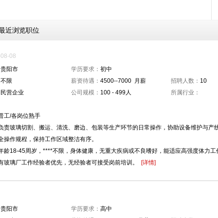
最近浏览职位
8-08
：
贵阳市
学历要求：
初中
：
不限
薪资待遇：
4500--7000 月薪
招聘人数：
10
：
民营企业
公司规模：
100 - 499人
所属行业：
：
普工/各岗位熟手
负责玻璃切割、搬运、清洗、磨边、包装等生产环节的日常操作，协助设备维护与产
全操作规程，保持工作区域整洁有序。
年龄18-45周岁，****不限，身体健康，无重大疾病或不良嗜好，能适应高强度体
有玻璃厂工作经验者优先，无经验者可接受岗前培训。
[详情]
：
贵阳市
学历要求：
高中