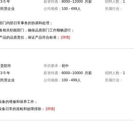
：
3-5 年
薪资待遇：
8000--12000 月薪
招聘人数：
1
：
民营企业
公司规模：
100 - 499人
所属行业：
：
品质部门内部日常事务的协调和处理；
公司各相关职能部门，确保品质部门工作顺畅进行；
公司产品的品质责任，保证产品符合标准；
[详情]
：
贵阳市
学历要求：
初中
：
3-5 年
薪资待遇：
8000--10000 月薪
招聘人数：
1
：
民营企业
公司规模：
100 - 499人
所属行业：
：
械设备的维修和保养工作；
械设备日常的巡检和故障排除；
[详情]