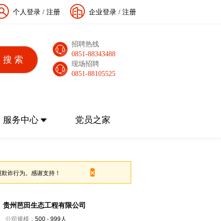
个人登录
/
注册
企业登录
/
注册
招聘热线
0851-88343488
现场招聘
0851-88105525
服务中心
党员之家
×
报欺诈行为。感谢支持！
贵州芭田生态工程有限公司
公司规模：
500 - 999人