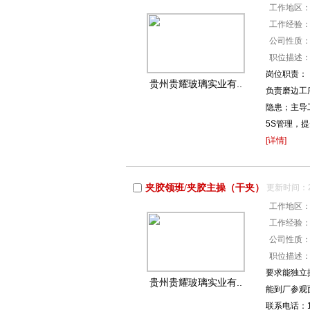
工作地区
工作经验
公司性质
职位描述
岗位职责：
贵州贵耀玻璃实业有..
负责磨边工
隐患；主导
5S管理，
[详情]
夹胶领班/夹胶主操（干夹）
更新时间：20
工作地区
工作经验
公司性质
职位描述
要求能独立
贵州贵耀玻璃实业有..
能到厂参观面
联系电话：18