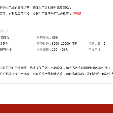
负责中空生产线的日常运营，确保生产计划按时保质完成；
生产流程，协调各工序衔接，提升生产效率与产品合格率；
[详情]
8-08
：
贵阳市
学历要求：
初中
：
3-5 年
薪资待遇：
8000--12000 月薪
招聘人数：
2
：
民营企业
公司规模：
100 - 499人
所属行业：
：
玻璃切割工序的日常管理，熟练操作手切、电切设备，精准高效完成厚板玻璃切割任务；
按照工艺要求执行生产流程，全程跟踪产品制造进度，确保品质达标，及时发现并解决