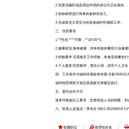
2.负责洗碗区域及周边环境的清洁与卫生保持。
3.协助厨房进行简单的食材初加工。
4.完成食堂主管交办的其他临时性辅助工作。
三、任职要求
1.**性别:****不限，**18-55**]。
2.健康状况;身体健康，持有有效的餐饮行业健康
3.经验要求:无需相关工作经验，有食堂或餐饮
4.个人素质:吃苦耐劳，责任心强，讲究个人卫
四、工作条件与福利待遇薪资待遇:月薪3500
福利按照我双方协议及国家法律规定执行。
五、委托合作方式
请贵司根据以上要求，负责候选人员的招募、初
六、联系人及电话：李先生 0851-85208019 13**
收藏职位
|
推荐给好友
|