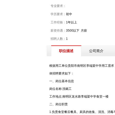
专业要求：
学历要求：
初中
工作经验：
1年以上
薪资待遇：
3500以下 月薪
招聘人数：
1
公司简介
职位描述
根据用工单位贵阳市南明区李端棻中学用工需求
体招聘要求如下：
一、岗位基本信息
岗位名称:洗碗工
工作地点:南明区龙水路李端棻中学食堂一楼
二、岗位职责
1.负责食堂餐后餐具、厨具的收集、清洗、消毒