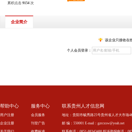
累积点击
9154
次
企业简介
该企业只接收在
个人会员登录：
帮助中心
服务中心
联系贵州人才信息网
用户注册
会员服务
地址：贵阳市毓秀路25号贵州省人才大市场4
企业注册
刊登广告
邮 编：550001 E-mail：gzrcxxw@yeah.net
关于我们
收费标准
联系电话：0851-88343488 投诉举报电话：0851-