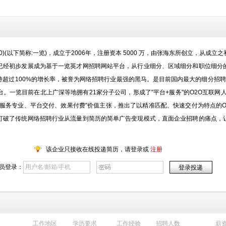
80)(以下简称:一览)，成立于2006年，注册资本 5000 万，由张海东所创立，从
已经初步发展成为基于一览英才网招聘网站平台，从行业细分、区域细分和职位细分
超过100%的增长率，被誉为网络招聘行业最强的黑马。是目前国内最大的细分招聘网
。一览目前在北上广深等地拥有21家分子公司，形成了"平台+服务"的O2O互联网人
服务专业、平台交付、效果付费"价值主张，推出了以精准匹配、快速交付为特点的
打破了传统网络招聘行业从流量到简历的简单广告变现模式，直面企业招聘的痛点，
该企业只接收在线投递简历，请登录或
注册
员登录：
工作地区
学历要求
工作经验
招聘人数
薪