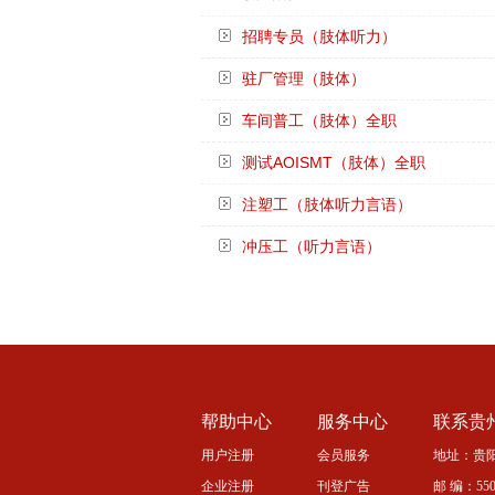
招聘专员（肢体听力）
驻厂管理（肢体）
车间普工（肢体）全职
测试AOISMT（肢体）全职
注塑工（肢体听力言语）
冲压工（听力言语）
帮助中心
服务中心
联系贵
用户注册
会员服务
地址：贵阳
企业注册
刊登广告
邮 编：5500