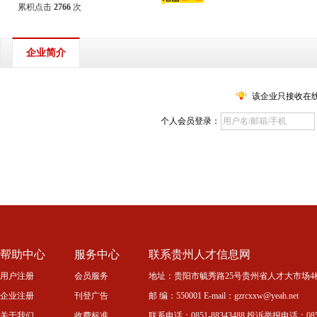
累积点击
2766
次
企业简介
该企业只接收在
个人会员登录：
帮助中心
服务中心
联系贵州人才信息网
用户注册
会员服务
地址：贵阳市毓秀路25号贵州省人才大市场4
企业注册
刊登广告
邮 编：550001 E-mail：gzrcxxw@yeah.net
关于我们
收费标准
联系电话：0851-88343488 投诉举报电话：0851-