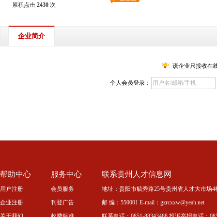
累积点击
2430
次
企业简介
该企业只接收在
个人会员登录：
帮助中心
服务中心
联系贵州人才信息网
用户注册
会员服务
地址：贵阳市毓秀路25号贵州省人才大市场4
企业注册
刊登广告
邮 编：550001 E-mail：gzrcxxw@yeah.net
关于我们
收费标准
联系电话：0851-88343488 投诉举报电话：0851-