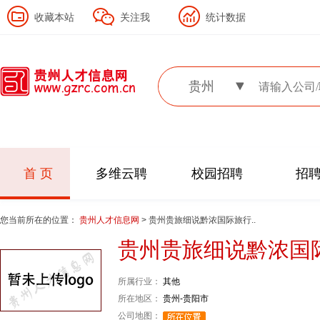
收藏本站
关注我
统计数据
贵州
首 页
多维云聘
校园招聘
招
您当前所在的位置：
贵州人才信息网
> 贵州贵旅细说黔浓国际旅行..
贵州贵旅细说黔浓国
所属行业：
其他
所在地区：
贵州-贵阳市
公司地图：