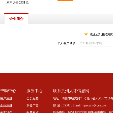
累积点击
2431
次
企业简介
该企业只接收在
个人会员登录：
帮助中心
服务中心
联系贵州人才信息网
用户注册
会员服务
地址：贵阳市毓秀路25号贵州省人才大市场4
企业注册
刊登广告
邮 编：550001 E-mail：gzrcxxw@yeah.net
关于我们
收费标准
联系电话：0851-88343488 投诉举报电话：0851-