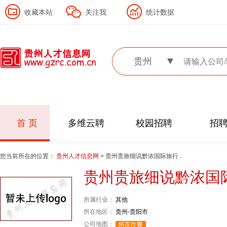
收藏本站
关注我
统计数据
贵州
首 页
多维云聘
校园招聘
招
您当前所在的位置：
贵州人才信息网
> 贵州贵旅细说黔浓国际旅行..
贵州贵旅细说黔浓国
所属行业：
其他
所在地区：
贵州-贵阳市
公司地图：