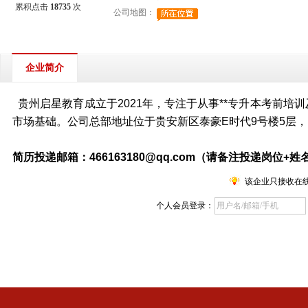
累积点击
18735
次
公司地图：
企业简介
贵州启星教育成立于
2021
年，专注于从事**专升本考前培
市场基础。公司总部地址位于贵安新区泰豪
E
时代
9
号楼
5
层，
简历投递邮箱：466163180@qq.com（请备注投递岗位+姓
该企业只接收在
个人会员登录：