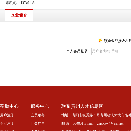
累积点击
137401
次
企业简介
该企业只接收在
个人会员登录：
帮助中心
服务中心
联系贵州人才信息网
用户注册
会员服务
地址：贵阳市毓秀路25号贵州省人才大市场4
企业注册
刊登广告
邮 编：550001 E-mail：gzrcxxw@yeah.net