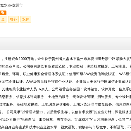
六盘水市-盘州市
一金
餐补
双休
5日，注册资金1000万元，企业位于贵州省六盘水市盘州市亦资街道丹霞中路紫淞大
型的企业单位。公司拥有测绘专业资质乙级，专业类别：测绘航空摄影、工程测量、
01质量、环境、职业健康安全管理体系认证；信用评级AAA级资信等级认证、AAA
经营示范企业认证、AAA级售后服务守信企业认证、企业法人王运行中国诚信企业家认
人，其他相关专业技术人员16余人。公司运营业务范围：软件销售、软件开发、信息
信息服务、信息技术咨询服务、土地整治服务、规划设计管理、测绘服务、专业设计
信技术服务、基础地质勘查、土地调查评估服务、土壤污染治理与修复服务、信息咨询
。 公司秉承“以管理求活力，以质量求生存，以信誉求发展”的企业方针，深化服
时我公司推行“完善自我、出类拔萃、志存高远、百炼成才”的人才培养理念，倡导广
提高自身业务素质和技术职业道德水平，锐意进取，积极参与市场竞争。不断进取，不