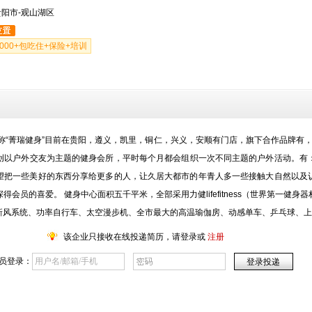
贵阳市-观山湖区
000+包吃住+保险+培训
称“菁瑞健身”目前在贵阳，遵义，凯里，铜仁，兴义，安顺有门店，旗下合作品牌有，
首创以户外交友为主题的健身会所，平时每个月都会组织一次不同主题的户外活动。
望把一些美好的东西分享给更多的人，让久居大都市的年青人多一些接触大自然以及
会员的喜爱。 健身中心面积五千平米，全部采用力健lifefitness（世界第一健
新风系统、功率自行车、太空漫步机、全市最大的高温瑜伽房、动感单车、乒乓球、上
该企业只接收在线投递简历，请登录或
注册
员登录：