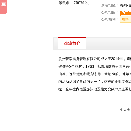
累积点击
770760
次
所在地区：
贵州-
公司地图：
公司福利：
底薪3
企业简介
贵州菁瑞健身管理有限公司成立于2019年，简
健身等5个品牌，17家门店.菁瑞健身是国内
山等。这些运动都是彭志勇非常热衷的。他希
的活动认识了自己的另一半，这样的企业文化深得
械、全年室内恒温游泳池及格力变频中央空调
个人会