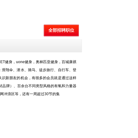
全部招聘职位
ET健身，uone健身，奥林匹亚健身，百城康祺
有：滑翔伞、潜水、骑马、徒步旅行、自行车、登
认识新朋友的机会，有很多的会员就是通过这样
身器材品牌）、百余台不同类型风格的有氧和力量器
网冲浪区等，还有一周超过30节的集