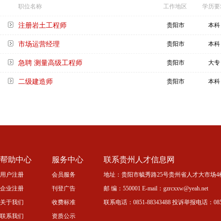
职位名称
工作地区
学历要
注册岩土工程师
贵阳市
本科
市场运营经理
贵阳市
本科
急聘 测量高级工程师
贵阳市
大专
二级建造师
贵阳市
本科
帮助中心
服务中心
联系贵州人才信息网
用户注册
会员服务
地址：贵阳市毓秀路25号贵州省人才大市场4
企业注册
刊登广告
邮 编：550001 E-mail：gzrcxxw@yeah.net
关于我们
收费标准
联系电话：0851-88343488 投诉举报电话：0851-
联系我们
资质公示