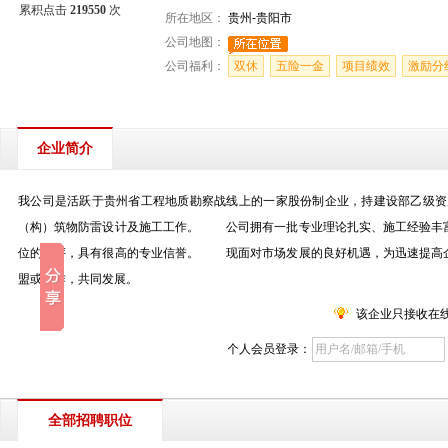
累积点击
219550
次
所在地区：
贵州-贵阳市
公司地图：
公司福利：
双休
五险一金
项目绩效
激励分
企业简介
我公司是活跃于贵州省工程地质勘察战线上的一家股份制企业，持建设部乙级资
（构）筑物防雷设计及施工工作。 公司拥有一批专业理论扎实、施工经验丰富
位的好评，具有很高的专业信誉。 现面对市场发展的良好机遇，为迅速提高企
盟或合作，共同发展。
该企业只接收在
个人会员登录：
全部招聘职位