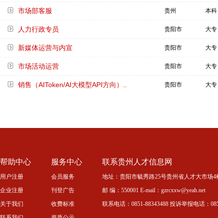
市场部客服
贵州
本科
人力行政专员
贵阳市
大专
新媒体运营与内宣
贵阳市
大专
市场活动运营
贵阳市
大专
销售（AIToken/AI大模型API方向）..
贵阳市
大专
帮助中心
服务中心
联系贵州人才信息网
用户注册
会员服务
地址：贵阳市毓秀路25号贵州省人才大市场4
企业注册
刊登广告
邮 编：550001 E-mail：gzrcxxw@yeah.net
关于我们
收费标准
联系电话：0851-88343488 投诉举报电话：0851-
联系我们
资质公示