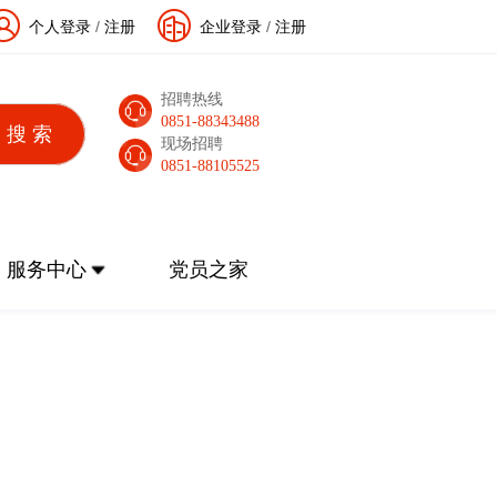
个人登录
/
注册
企业登录
/
注册
招聘热线
0851-88343488
现场招聘
0851-88105525
服务中心
党员之家