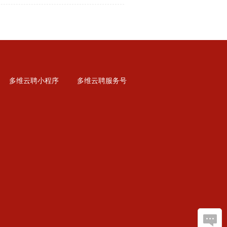
多维云聘小程序
多维云聘服务号