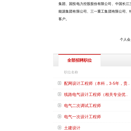
集团、国投电力控股股份有限公司、中国长江
能源集团有限公司、三一重工集团有限公司、特
客户。
个人会
全部招聘职位
职位名称
配网设计工程师（本科，3-5年，贵..
线路电气设计工程师（相关专业优..
电气二次调试工程师
电气一次设计工程师
土建设计