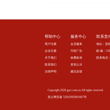
帮助中心
服务中心
联系贵
用户注册
会员服务
地址：贵阳
企业注册
刊登广告
邮 编：5500
关于我们
收费标准
联系电话：08
联系我们
资质公示
法律声明
建议反馈
Copyright 2026 gzrc.com.cn All rights reserved.
贵公网安备 52010302001667号