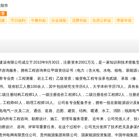
贵阳市
团建
节日福利
午餐补贴
社会保险
话费补贴
住房公积金
带薪年假
设有限公司成立于2010年9月30日，注册资本2001万元，是一家知识和技术密
术咨询服务。拥有工程咨询单位甲级资信证书（电力（含火电、水电、核电、新能源
察专业类（工程测量、岩土工程）乙级资质；输变电工程专业承包贰级、承装（修
。 现有职工人数100余人，其中包括研究生学历6人，大学本科学历78人。具有
二级注册结构工程师1人，一级注册造价工程师1人，二级注册造价工程师2人，注册咨
，工程师40人，助理工程师16人。 公司各专业配备齐全，拥有一批在新能源设计
电电气一次及二次、通信、道路、总图、建筑、结构、暖通、水工、消防；线路电
围内所有工程咨询、勘察设计、施工、管理等服务需要。 近年来，公司凭借人才、技
勘察设计、咨询、评审等重要任务。在这个过程中，公司充分发挥了技术把关及参谋
盖贵州电网有限责任公司、贵州能源集团有限公司、国家能源投资集团、中国华能集团