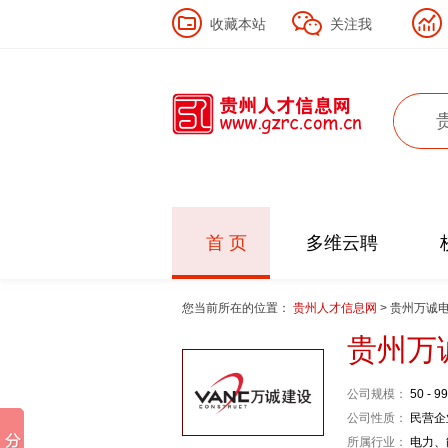
收藏本站
关注我
首 页
多维云聘
您当前所在的位置：
贵州人才信息网
> 贵州万诚
贵州万
公司规模：
50 - 9
公司性质：
民营企
所属行业：
电力、