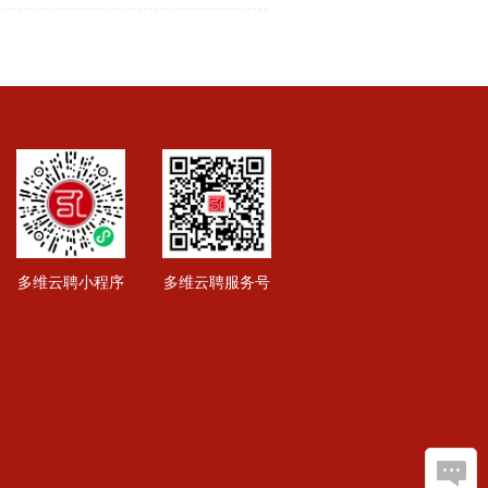
多维云聘小程序
多维云聘服务号