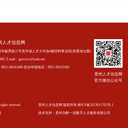
州人才信息网
市毓秀路25号贵州省人才大市场4楼招聘事业部(
查看地址图
)
01 E-mail：gzrcxxw@yeah.net
51-88343488 投诉举报电话：0851-88105585
贵州人才信息网
官方微信公众号
rights reserved.
贵州人才信息网 版权所有 黔ICP备2023011702号-1
号
技术支持：
贵州兴黔一览数字人才服务有限公司