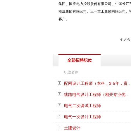
集团、国投电力控股股份有限公司、中国长江
能源集团有限公司、三一重工集团有限公司、特
客户。
个人会
全部招聘职位
职位名称
配网设计工程师（本科，3-5年，贵..
线路电气设计工程师（相关专业优..
电气二次调试工程师
电气一次设计工程师
土建设计