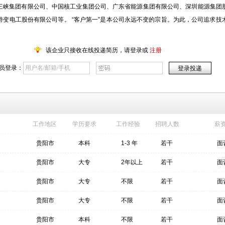
三峡集团有限公司、中国核工业集团公司、广东省能源集团有限公司、深圳能源集团
变电工股份有限公司等。 “客户第一”是本公司永远不变的宗旨。为此，公司追求
该企业只接收在线投递简历，请登录或
注册
员登录：
工作地区
学历要求
工作经验
招聘人数
薪
贵阳市
本科
1-3 年
若干
面
贵阳市
大专
2年以上
若干
面
贵阳市
大专
不限
若干
面
贵阳市
大专
不限
若干
面
贵阳市
本科
不限
若干
面