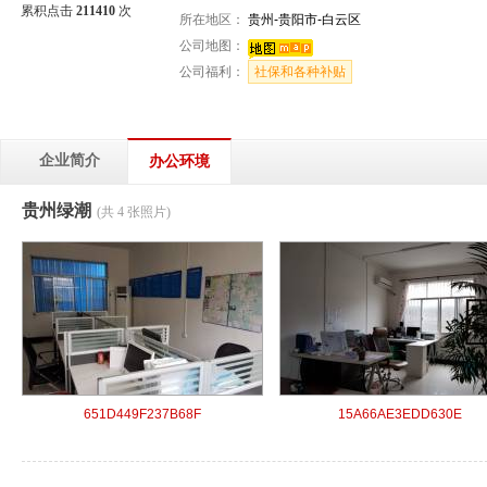
累积点击
211410
次
所在地区：
贵州-贵阳市-白云区
公司地图：
公司福利：
社保和各种补贴
企业简介
办公环境
贵州绿潮
(共 4 张照片)
651D449F237B68F
15A66AE3EDD630E