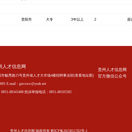
贵阳市
大专
3年以上
2
面
州人才信息网
贵州人才信息网
市毓秀路25号贵州省人才大市场4楼招聘事业部(
查看地址图
)
官方微信公众号
01 E-mail：gzrcxxw@yeah.net
51-88343488 投诉举报电话：0851-88105585
贵州人才信息网 版权所有 黔ICP备2023011702号-1