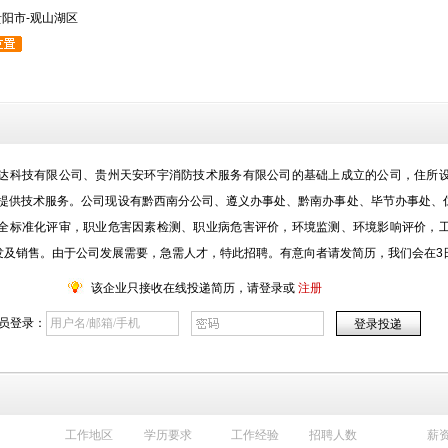
贵阳市-观山湖区
达科技有限公司、贵州天安环宇消防技术服务有限公司的基础上成立的公司，住所
位提供技术服务。公司现设有黔西南分公司、遵义办事处、黔南办事处、毕节办事处
全标准化评审，职业危害因素检测、职业病危害评价，环境监测、环境影响评价，
发及销售。由于公司发展需要，急需人才，特此招聘。有意向者请发简历，我们会在3
该企业只接收在线投递简历，请登录或
注册
员登录：
工作地区
学历要求
工作经验
招聘人数
薪