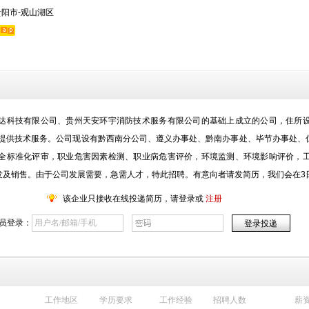
贵阳市-观山湖区
达科技有限公司、贵州天安环宇消防技术服务有限公司的基础上成立的公司，住所
位提供技术服务。公司现设有黔西南分公司、遵义办事处、黔南办事处、毕节办事处
全标准化评审，职业危害因素检测、职业病危害评价，环境监测、环境影响评价，
发及销售。由于公司发展需要，急需人才，特此招聘。有意向者请发简历，我们会在3
该企业只接收在线投递简历，请登录或
注册
员登录：
工作地区
学历要求
工作经验
招聘人数
薪