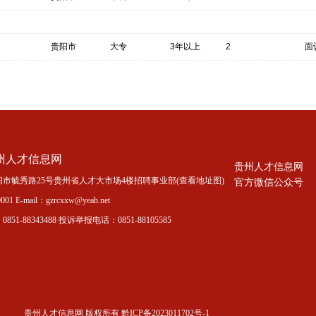
贵阳市
大专
3年以上
2
面
州人才信息网
贵州人才信息网
市毓秀路25号贵州省人才大市场4楼招聘事业部(
查看地址图
)
官方微信公众号
01 E-mail：gzrcxxw@yeah.net
51-88343488 投诉举报电话：0851-88105585
贵州人才信息网 版权所有 黔ICP备2023011702号-1