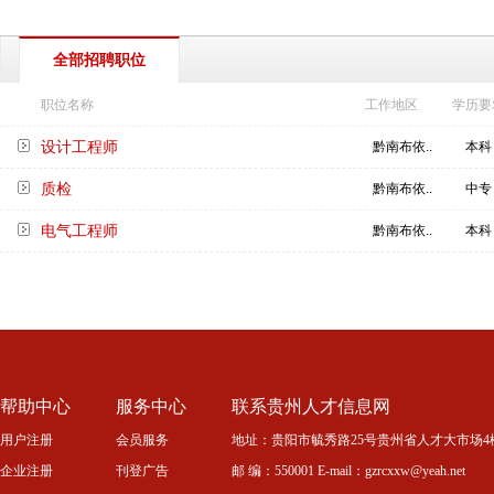
全部招聘职位
职位名称
工作地区
学历要
设计工程师
黔南布依..
本科
质检
黔南布依..
中专
电气工程师
黔南布依..
本科
帮助中心
服务中心
联系贵州人才信息网
用户注册
会员服务
地址：贵阳市毓秀路25号贵州省人才大市场4
企业注册
刊登广告
邮 编：550001 E-mail：gzrcxxw@yeah.net