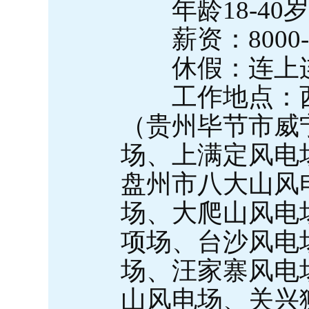
年龄18-40岁
薪资：8000-
休假：连上连休
工作地点：西
（贵州毕节市威
场、上满定风电
盘州市八大山风
场、大爬山风电
项场、台沙风电
场、汪家寨风电
山风电场、关兴