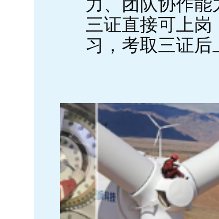
力、团队协作能
三证直接可上岗
习，考取三证后