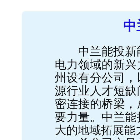
中
中兰能投新能源
电力领域的新兴
州设有分公司，
源行业人才短缺
密连接的桥梁，
要力量。中兰能
大的地域拓展能