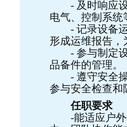
- 及时响应设
电气、控制系统
- 记录设备运
形成运维报告，
- 参与制定设
品备件的管理。
- 遵守安全操
参与安全检查和
任职要求
-能适应户外