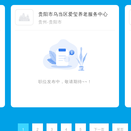
贵阳市乌当区爱玺养老服务中心
贵州-贵阳市
职位发布中，敬请期待~~！
1
2
3
4
5
下一页
尾页