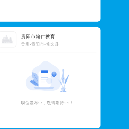
贵阳市翰仁教育
贵州-贵阳市-修文县
职位发布中，敬请期待~~！