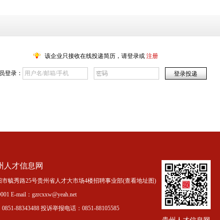
该企业只接收在线投递简历，请登录或
注册
员登录：
州人才信息网
市毓秀路25号贵州省人才大市场4楼招聘事业部(
查看地址图
)
01 E-mail：gzrcxxw@yeah.net
51-88343488 投诉举报电话：0851-88105585