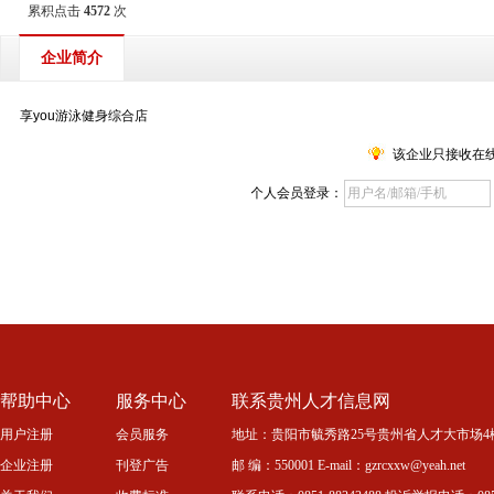
累积点击
4572
次
企业简介
享you游泳健身综合店
该企业只接收在
个人会员登录：
帮助中心
服务中心
联系贵州人才信息网
用户注册
会员服务
地址：贵阳市毓秀路25号贵州省人才大市场4
企业注册
刊登广告
邮 编：550001 E-mail：gzrcxxw@yeah.net