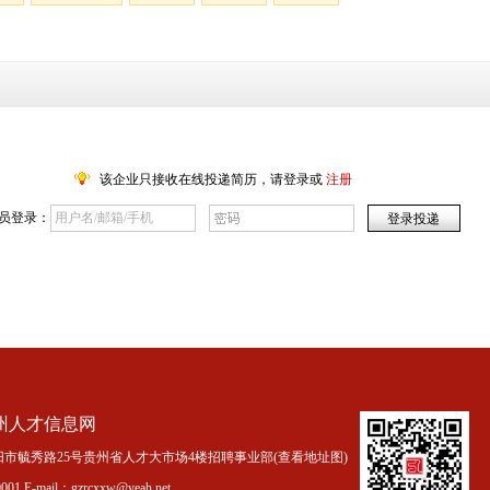
该企业只接收在线投递简历，请登录或
注册
员登录：
州人才信息网
市毓秀路25号贵州省人才大市场4楼招聘事业部(
查看地址图
)
01 E-mail：gzrcxxw@yeah.net