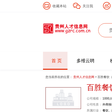
收藏本站
关注我
首 页
多维云聘
您当前所在的位置：
贵州人才信息网
> 百胜餐饮
百胜餐
公司规模：
1000
公司性质：
外商独
所属行业：
餐饮、