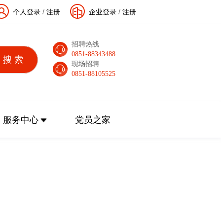
个人登录
/
注册
企业登录
/
注册
招聘热线
0851-88343488
现场招聘
0851-88105525
服务中心
党员之家