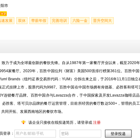
贵阳市
高速发展
双休
带薪年假
完善培训
六险一金
晋升空间大
致力于成为全球最创新的餐饮先锋。自从1987年第一家餐厅开业以来，截至2020
954家餐厅。2020年，百胜中国位列《财富》美国500强排行榜第361位。百胜中国
m! Brands（纽约证券交易所代码：YUM）分拆出来之后，于2016年11月1日
所主板正式挂牌上市，股票代码为9987。百胜中国在中国市场拥有肯德基、必胜客和塔
 JOY连锁餐厅品牌。百胜中国亦与Lavazza合作，于中国探索及开发Lavazza咖
必胜客、塔可贝尔品牌的餐厅运营管理，目前所经营的餐厅数达500+，管理的员工人
，共同开拓、发展西南地区的餐饮市场。
该企业只接收在线投递简历，请登录或
注册
员登录：