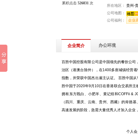
累积点击
526831
次
所在地区：
贵州-
公司地图：
公司福利：
企业
办公环境
企业简介
百胜中国控股有限公司是中国领先的餐饮公司，
治区（港澳台除外），在1400多座城镇经营着9
指数，并荣获中国杰出雇主认证。 百胜中国从Yu
胜中国于2020年9月10日在香港联合交易
拥有东方既白、小肥羊、黄记煌和COFFii &
（四川、重庆、云南、贵州、西藏）的肯德基、
高速发展的阶段，急需大量优秀人才加入企业
个人会