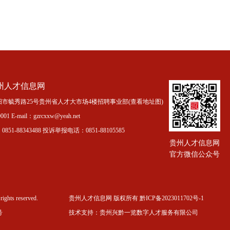
州人才信息网
市毓秀路25号贵州省人才大市场4楼招聘事业部(
查看地址图
)
01 E-mail：gzrcxxw@yeah.net
51-88343488 投诉举报电话：0851-88105585
贵州人才信息网
官方微信公众号
rights reserved.
贵州人才信息网 版权所有 黔ICP备2023011702号-1
号
技术支持：
贵州兴黔一览数字人才服务有限公司