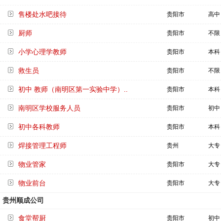
售楼处水吧接待
贵阳市
高中
厨师
贵阳市
不限
小学心理学教师
贵阳市
本科
救生员
贵阳市
不限
初中 教师（南明区第一实验中学）..
贵阳市
本科
南明区学校服务人员
贵阳市
初中
初中各科教师
贵阳市
本科
焊接管理工程师
贵州
大专
物业管家
贵阳市
大专
物业前台
贵阳市
大专
贵州顺成公司
食堂帮厨
贵阳市
初中