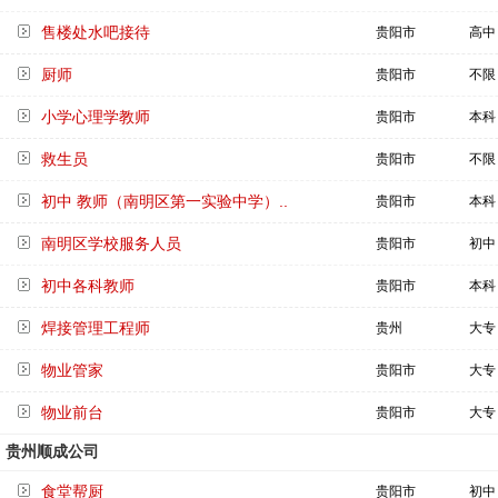
售楼处水吧接待
贵阳市
高中
厨师
贵阳市
不限
小学心理学教师
贵阳市
本科
救生员
贵阳市
不限
初中 教师（南明区第一实验中学）..
贵阳市
本科
南明区学校服务人员
贵阳市
初中
初中各科教师
贵阳市
本科
焊接管理工程师
贵州
大专
物业管家
贵阳市
大专
物业前台
贵阳市
大专
贵州顺成公司
食堂帮厨
贵阳市
初中